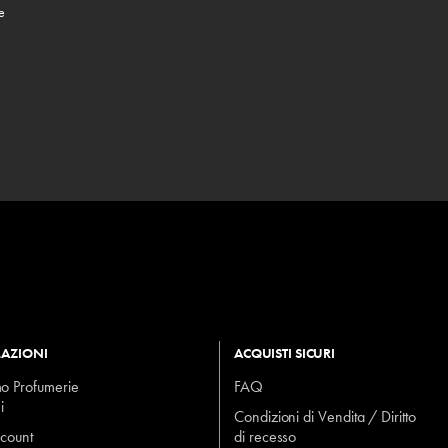
e
AZIONI
ACQUISTI SICURI
mo Profumerie
FAQ
i
Condizioni di Vendita / Diritto
ccount
di recesso