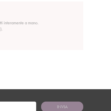
tti interamente a mano.
).
INVIA