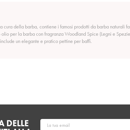
 cura della barba, contiene i famosi prodotti da barba naturali fa
so olio per la barba con fragranza Woodland Spice (Legni e Spezie
 include un elegante e pratico pettine per baffi.
 DELLE