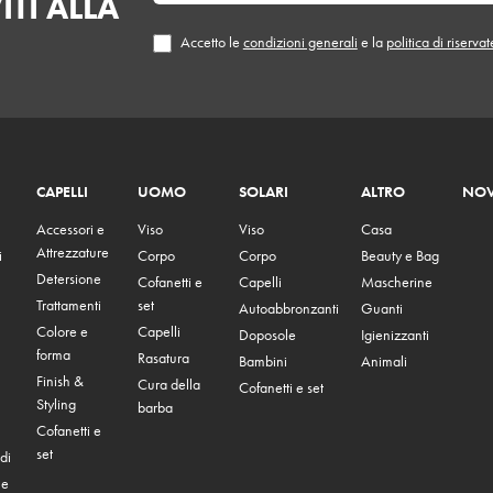
ITI ALLA
Accetto le
condizioni generali
e la
politica di riserva
CAPELLI
UOMO
SOLARI
ALTRO
NOV
Accessori e
Viso
Viso
Casa
Attrezzature
i
Corpo
Corpo
Beauty e Bag
Detersione
Cofanetti e
Capelli
Mascherine
Trattamenti
set
Autoabbronzanti
Guanti
Colore e
Capelli
Doposole
Igienizzanti
forma
Rasatura
Bambini
Animali
Finish &
Cura della
Cofanetti e set
Styling
barba
Cofanetti e
set
di
 e