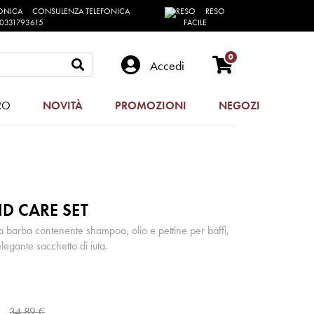
CONSULENZA TELEFONICA
RESO
0331793615
FACILE
0
Accedi
RO
NOVITÀ
PROMOZIONI
NEGOZI
 CARE SET
la barba contenente shampoo, olio e pettine per baffi,
legante sacchetto di iuta.
34,89 €