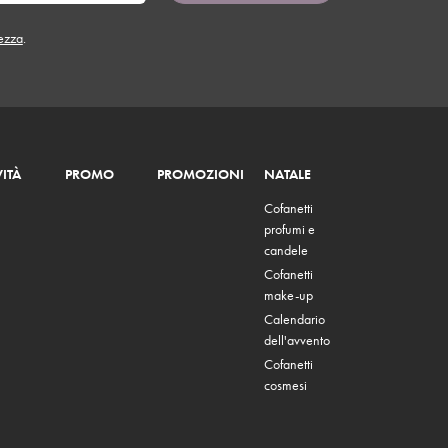
tezza
.
ITÀ
PROMO
PROMOZIONI
NATALE
Cofanetti
profumi e
candele
Cofanetti
make-up
Calendario
dell'avvento
Cofanetti
cosmesi