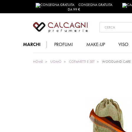
CONSEGNA GRATUITA
DA 99 €
MARCHI
PROFUMI
MAKE-UP
VISO
HOME
UOMO
COFANETTI E SET
WOODLAND CARE 