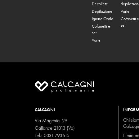
Decollété
depilazion
Depilazione
Varie
Igiene Orale
Cofanetti e
set
Cofanetti e
set
Varie
CALCAGNI
INFORM
Chi sia
Via Magenta, 29
Calcagn
Gallarate 21013 (Va)
Tel.:
0331.793615
Il mio a