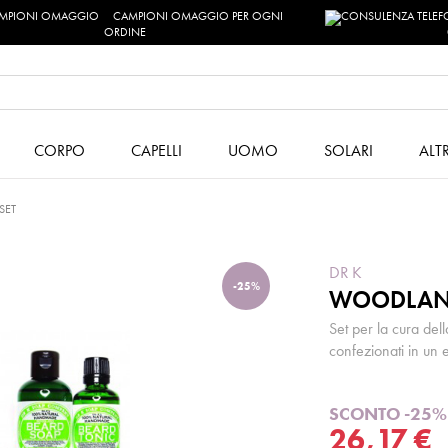
CAMPIONI OMAGGIO PER OGNI
ORDINE
CORPO
CAPELLI
UOMO
SOLARI
ALT
SET
DR K
-25%
WOODLAND
Set per la cura del
confezionati in un e
SCONTO -25%
26,17 €