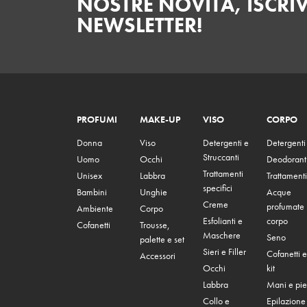
NOSTRE NOVITÀ, ISCRIV
NEWSLETTER!
PROFUMI
MAKE-UP
VISO
CORPO
Donna
Viso
Detergenti e
Detergenti
Struccanti
Uomo
Occhi
Deodorant
Trattamenti
Unisex
Labbra
Trattamenti
specifici
Bambini
Unghie
Acque
Creme
profumate
Ambiente
Corpo
Esfolianti e
corpo
Cofanetti
Trousse,
Maschere
Seno
palette e set
Sieri e Filler
Cofanetti e
Accessori
Occhi
kit
Labbra
Mani e pie
Collo e
Epilazione