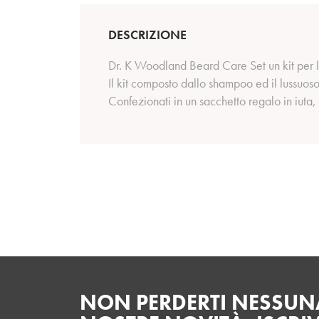
DESCRIZIONE
Dr. K Woodland Beard Care Set un kit per la
Il kit composto dallo shampoo ed il lussuo
Confezionati in un sacchetto regalo in iuta,
NON PERDERTI NESSUNA