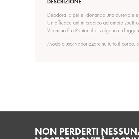
DESCRIZIONE
Deodora la pelle, donando una durevole e 
Un efficace antimicrobico ad ampio spettro
Vitamina E e Pantenolo svolgono un leggero 
Modo d'uso: vaporizzare su tutto il corpo, s
NON PERDERTI NESSUNA