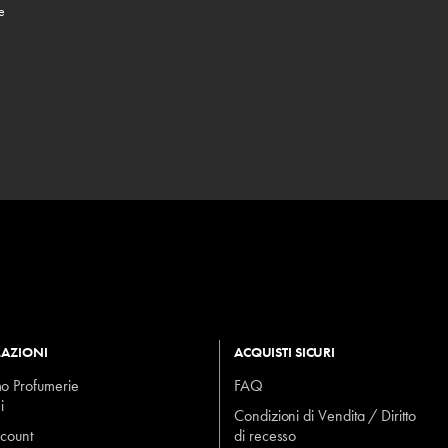
e
AZIONI
ACQUISTI SICURI
mo Profumerie
FAQ
i
Condizioni di Vendita / Diritto
ccount
di recesso