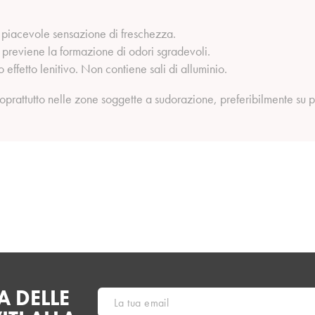
piacevole sensazione di freschezza.
 previene la formazione di odori sgradevoli.
effetto lenitivo. Non contiene sali di alluminio.
oprattutto nelle zone soggette a sudorazione, preferibilmente su pe
 DELLE