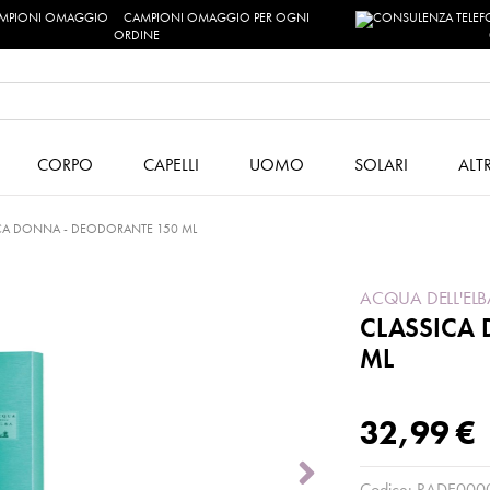
CAMPIONI OMAGGIO PER OGNI
ORDINE
CORPO
CAPELLI
UOMO
SOLARI
ALT
CA DONNA - DEODORANTE 150 ML
ACQUA DELL'ELB
CLASSICA
ML
32,99 €
Codice:
RADE000