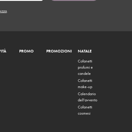
tezza
.
ITÀ
PROMO
PROMOZIONI
NATALE
Cofanetti
profumi e
candele
Cofanetti
make-up
Calendario
dell'avvento
Cofanetti
cosmesi