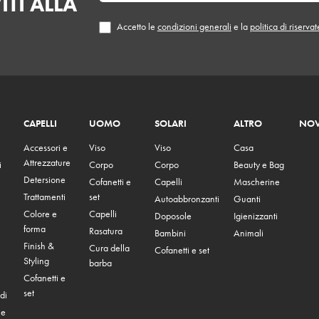
ITI ALLA
Accetto le
condizioni generali
e la
politica di riserva
CAPELLI
UOMO
SOLARI
ALTRO
NOV
Accessori e
Viso
Viso
Casa
Attrezzature
i
Corpo
Corpo
Beauty e Bag
Detersione
Cofanetti e
Capelli
Mascherine
Trattamenti
set
Autoabbronzanti
Guanti
Colore e
Capelli
Doposole
Igienizzanti
forma
Rasatura
Bambini
Animali
Finish &
Cura della
Cofanetti e set
Styling
barba
Cofanetti e
set
di
 e