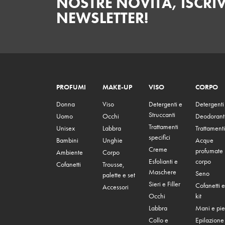
NOSTRE NOVITÀ, ISCRIV
NEWSLETTER!
PROFUMI
MAKE-UP
VISO
CORPO
Donna
Viso
Detergenti e
Detergenti
Struccanti
Uomo
Occhi
Deodorant
Trattamenti
Unisex
Labbra
Trattamenti
specifici
Bambini
Unghie
Acque
Creme
profumate
Ambiente
Corpo
Esfolianti e
corpo
Cofanetti
Trousse,
Maschere
Seno
palette e set
Sieri e Filler
Cofanetti e
Accessori
Occhi
kit
Labbra
Mani e pie
Collo e
Epilazione