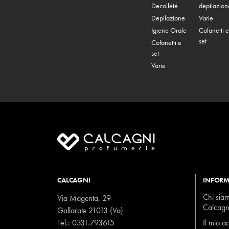
Decollété
depilazion
Depilazione
Varie
Igiene Orale
Cofanetti e
set
Cofanetti e
set
Varie
CALCAGNI
INFORM
Chi sia
Via Magenta, 29
Calcagn
Gallarate 21013 (Va)
Tel.:
0331.793615
Il mio a