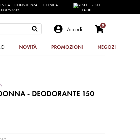
CONSULENZA TELEFONICA
RESO
0331793615
FACILE
0
Accedi
RO
NOVITÀ
PROMOZIONI
NEGOZI
A
 DONNA - DEODORANTE 150
010