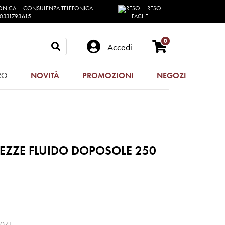
CONSULENZA TELEFONICA
RESO
0331793615
FACILE
0
Accedi
RO
NOVITÀ
PROMOZIONI
NEGOZI
EZZE FLUIDO DOPOSOLE 250
071