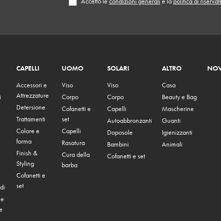
Accetto le
condizioni generali
e la
politica di riserva
CAPELLI
UOMO
SOLARI
ALTRO
NOV
Accessori e
Viso
Viso
Casa
Attrezzature
i
Corpo
Corpo
Beauty e Bag
Detersione
Cofanetti e
Capelli
Mascherine
Trattamenti
set
Autoabbronzanti
Guanti
Colore e
Capelli
Doposole
Igienizzanti
forma
Rasatura
Bambini
Animali
Finish &
Cura della
Cofanetti e set
Styling
barba
Cofanetti e
set
di
 e
e