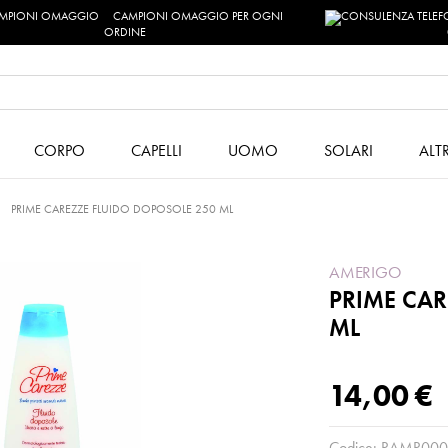
CAMPIONI OMAGGIO PER OGNI
ORDINE
CORPO
CAPELLI
UOMO
SOLARI
ALT
PRIME CAREZZE FLUIDO DOPOSOLE 250 ML
AMERIGO
PRIME CAR
ML
14,00 €
Codice:
RAMR000