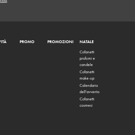
tezza
.
ITÀ
PROMO
PROMOZIONI
NATALE
Cofanetti
profumi e
candele
Cofanetti
make-up
Calendario
dell'avvento
Cofanetti
cosmesi