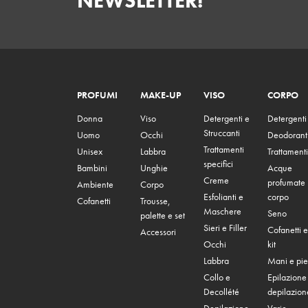
NEWSLETTER!
PROFUMI
MAKE-UP
VISO
CORPO
Donna
Viso
Detergenti e
Detergenti
Struccanti
Uomo
Occhi
Deodorant
Trattamenti
Unisex
Labbra
Trattamenti
specifici
Bambini
Unghie
Acque
Creme
profumate
Ambiente
Corpo
Esfolianti e
corpo
Cofanetti
Trousse,
Maschere
Seno
palette e set
Sieri e Filler
Cofanetti e
Accessori
Occhi
kit
Labbra
Mani e pie
Collo e
Epilazione
Decollété
depilazion
Depilazione
Varie