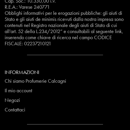
Cap. Soc.: 10.330,00 i.v.
R.E.A.: Varese 240771
Obblighi informativi per le erogazioni pubbliche: gli aiuti di
Stato e gli aiuti de minimis ricevuti dalla nostra impresa sono
contenuti nel Registro nazionale degli aiuti di Stato di cui
all’art. 52 della L.234/2012” e consultabili al seguente
link
,
inserendo come chiave di ricerca nel campo CODICE
FISCALE:
02237210121
INFORMAZIONI
Chi siamo Profumerie Calcagni
Il mio account
Negozi
Contattaci