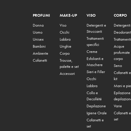
PROFUMI
MAKE-UP
VISO
CORPO
Donna
Viso
Detergenti e
Detergenti
Struccanti
Uomo
Occhi
Deodorant
Trattamenti
Unisex
Labbra
Trattamenti
specifici
Bambini
Unghie
Acque
Creme
profumate
Ambiente
Corpo
Esfolianti e
corpo
Cofanetti
Trousse,
Maschere
Seno
palette e set
Sieri e Filler
Cofanetti e
Accessori
Occhi
kit
Labbra
Mani e pie
Collo e
Epilazione
Decollété
depilazion
Depilazione
Varie
Igiene Orale
Cofanetti e
set
Cofanetti e
set