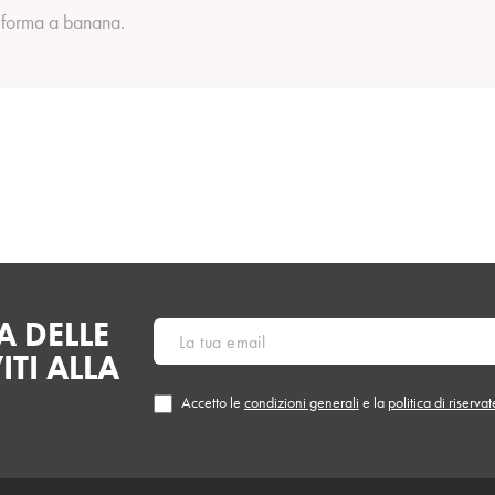
 forma a banana.
 DELLE
ITI ALLA
Accetto le
condizioni generali
e la
politica di riserva