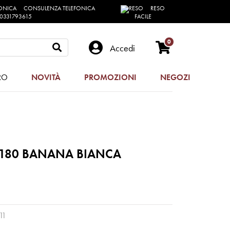
CONSULENZA TELEFONICA
RESO
0331793615
FACILE
0
Accedi
RO
NOVITÀ
PROMOZIONI
NEGOZI
/180 BANANA BIANCA
11