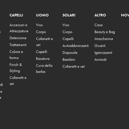
CAPELLI
UOMO
SOLARI
ALTRO
NOV
Accessori e
Viso
Viso
Casa
Attrezzature
i
Corpo
Corpo
Beauty e Bag
Detersione
Cofanetti e
Capelli
Mascherine
Trattamenti
set
Autoabbronzanti
Guanti
Colore e
Capelli
Doposole
Igienizzanti
forma
Rasatura
Bambini
Animali
Finish &
Cura della
Cofanetti e set
Styling
barba
Cofanetti e
set
di
 e
e