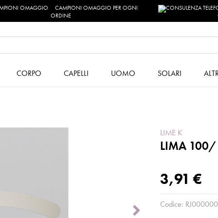
CAMPIONI OMAGGIO PER OGNI
ORDINE
CORPO
CAPELLI
UOMO
SOLARI
ALT
LIME K
LIMA 100
3,91 €
Codice:
RJ000000