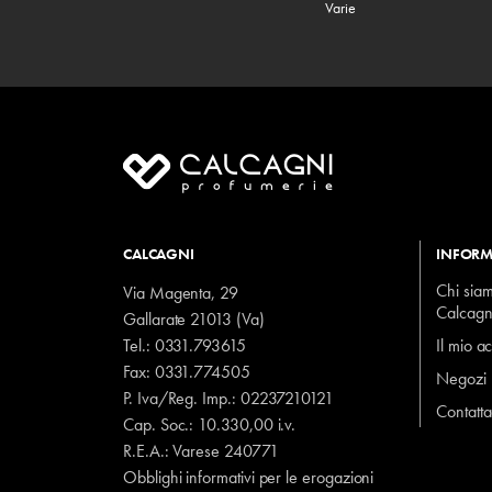
Varie
CALCAGNI
INFORM
Chi sia
Via Magenta, 29
Calcagn
Gallarate 21013 (Va)
Tel.:
0331.793615
Il mio a
Fax: 0331.774505
Negozi
P. Iva/Reg. Imp.: 02237210121
Contatta
Cap. Soc.: 10.330,00 i.v.
R.E.A.: Varese 240771
Obblighi informativi per le erogazioni