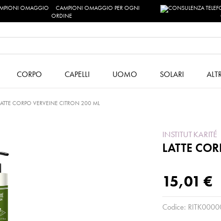
CAMPIONI OMAGGIO PER OGNI
ORDINE
CORPO
CAPELLI
UOMO
SOLARI
ALT
LATTE CORPO VERVEINE CITRON 200 ML
INSTITUT KARITÉ
LATTE COR
15,01 €
Codice:
RITK0000