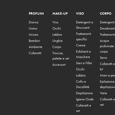
PROFUMI
MAKE-UP
VISO
CORPO
Donna
Viso
Detergenti e
Detergenti
Struccanti
Uomo
Occhi
Deodorant
Trattamenti
Unisex
Labbra
Trattamenti
specifici
Bambini
Unghie
Acque
Creme
profumate
Ambiente
Corpo
Esfolianti e
corpo
Cofanetti
Trousse,
Maschere
Seno
palette e set
Sieri e Filler
Cofanetti e
Accessori
Occhi
kit
Labbra
Mani e pie
Collo e
Epilazione
Decollété
depilazion
Depilazione
Varie
Igiene Orale
Cofanetti e
set
Cofanetti e
set