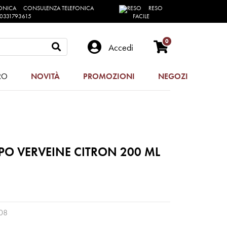
CONSULENZA TELEFONICA
RESO
0331793615
FACILE
0
Accedi
RO
NOVITÀ
PROMOZIONI
NEGOZI
PO VERVEINE CITRON 200 ML
08