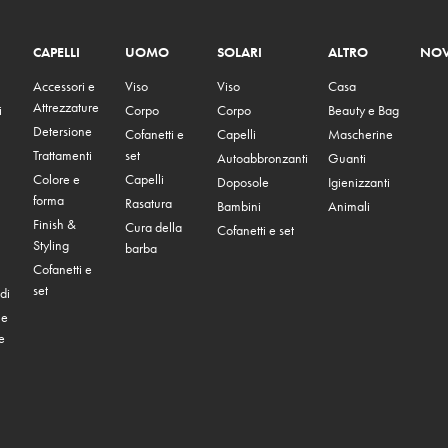
CAPELLI
UOMO
SOLARI
ALTRO
NOV
Accessori e
Viso
Viso
Casa
Attrezzature
i
Corpo
Corpo
Beauty e Bag
Detersione
Cofanetti e
Capelli
Mascherine
Trattamenti
set
Autoabbronzanti
Guanti
Colore e
Capelli
Doposole
Igienizzanti
forma
Rasatura
Bambini
Animali
Finish &
Cura della
Cofanetti e set
Styling
barba
Cofanetti e
set
di
 e
e