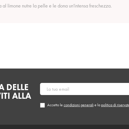
a al limone nutre la pelle e le dona un'intensa freschezza.
 DELLE
ITI ALLA
Accetto le
condizioni generali
e la
politica di riserva