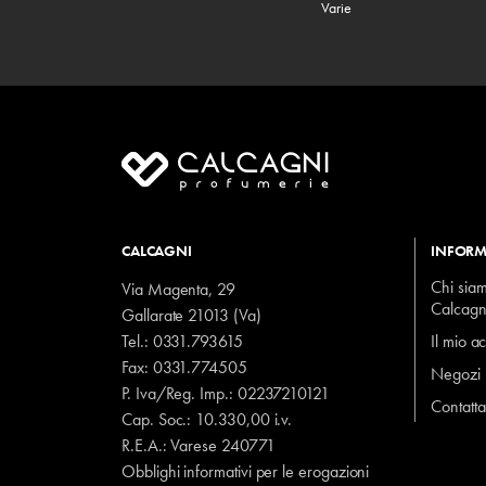
Varie
CALCAGNI
INFORM
Chi sia
Via Magenta, 29
Calcagn
Gallarate 21013 (Va)
Tel.:
0331.793615
Il mio a
Fax: 0331.774505
Negozi
P. Iva/Reg. Imp.: 02237210121
Contatta
Cap. Soc.: 10.330,00 i.v.
R.E.A.: Varese 240771
Obblighi informativi per le erogazioni