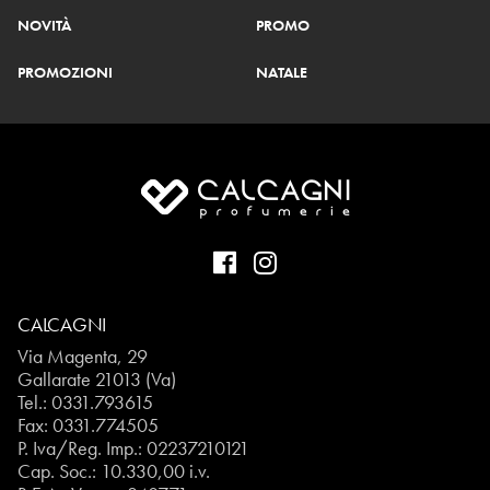
NOVITÀ
PROMO
PROMOZIONI
NATALE
CALCAGNI
Via Magenta, 29
Gallarate 21013 (Va)
Tel.:
0331.793615
Fax: 0331.774505
P. Iva/Reg. Imp.: 02237210121
Cap. Soc.: 10.330,00 i.v.