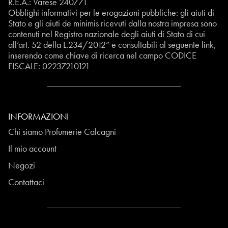
R.E.A.: Varese 240771
Obblighi informativi per le erogazioni pubbliche: gli aiuti di
Stato e gli aiuti de minimis ricevuti dalla nostra impresa sono
contenuti nel Registro nazionale degli aiuti di Stato di cui
all’art. 52 della L.234/2012” e consultabili al seguente
link
,
inserendo come chiave di ricerca nel campo CODICE
FISCALE:
02237210121
INFORMAZIONI
Chi siamo Profumerie Calcagni
Il mio account
Negozi
Contattaci