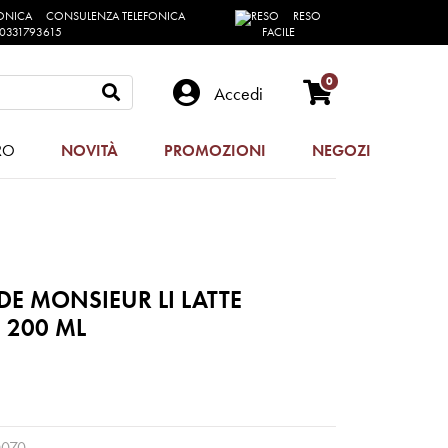
CONSULENZA TELEFONICA
RESO
0331793615
FACILE
0
Accedi
RO
NOVITÀ
PROMOZIONI
NEGOZI
 DE MONSIEUR LI LATTE
 200 ML
070