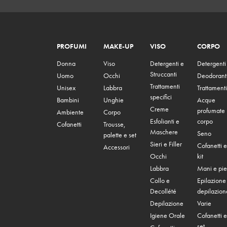
PROFUMI
MAKE-UP
VISO
CORPO
Donna
Viso
Detergenti e
Detergenti
Struccanti
Uomo
Occhi
Deodorant
Trattamenti
Unisex
Labbra
Trattamenti
specifici
Bambini
Unghie
Acque
Creme
profumate
Ambiente
Corpo
Esfolianti e
corpo
Cofanetti
Trousse,
Maschere
Seno
palette e set
Sieri e Filler
Cofanetti e
Accessori
Occhi
kit
Labbra
Mani e pie
Collo e
Epilazione
Decollété
depilazion
Depilazione
Varie
Igiene Orale
Cofanetti e
set