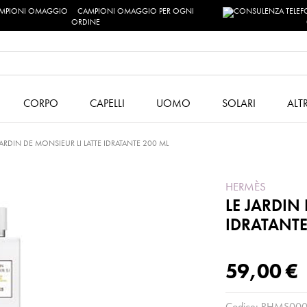
CAMPIONI OMAGGIO PER OGNI
ORDINE
CORPO
CAPELLI
UOMO
SOLARI
ALT
JARDIN DE MONSIEUR LI LATTE IDRATANTE 200 ML
HERMÈS
LE JARDIN
IDRATANTE
59,00 €
Codice:
RHMS000