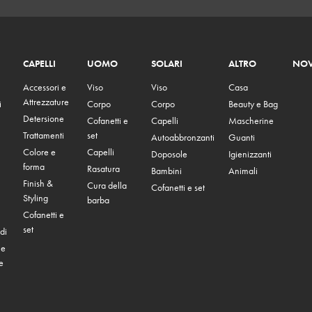
CAPELLI
UOMO
SOLARI
ALTRO
NOV
Accessori e
Viso
Viso
Casa
Attrezzature
i
Corpo
Corpo
Beauty e Bag
Detersione
Cofanetti e
Capelli
Mascherine
Trattamenti
set
Autoabbronzanti
Guanti
Colore e
Capelli
Doposole
Igienizzanti
forma
Rasatura
Bambini
Animali
Finish &
Cura della
Cofanetti e set
Styling
barba
Cofanetti e
set
di
 e
e