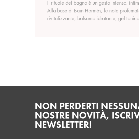
Il rituale del bagno è un gesto intenso, int
Alla base di Bain Hermès, le note profumat
rivitalizzante, balsamo idratante, gel toni
NON PERDERTI NESSUNA
NOSTRE NOVITÀ, ISCRIV
NEWSLETTER!