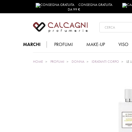
CONSEGNA GRATUITA
DA 99 €
MARCHI
PROFUMI
MAKE-UP
VISO
HOME
PROFUMI
DONNA
IDRATANTI CORPO
LE 