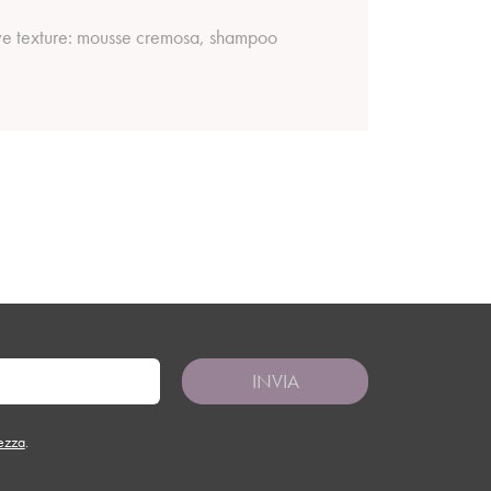
uove texture: mousse cremosa, shampoo
INVIA
tezza
.