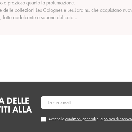
imo e prezioso quanto la profumazione.
e delle collezioni Les Colognes e Les Jardins, che acquistano n
co, latte addolcente e sapone delicato…
 DELLE
ITI ALLA
Accetto le
condizioni generali
e la
politica di riserva