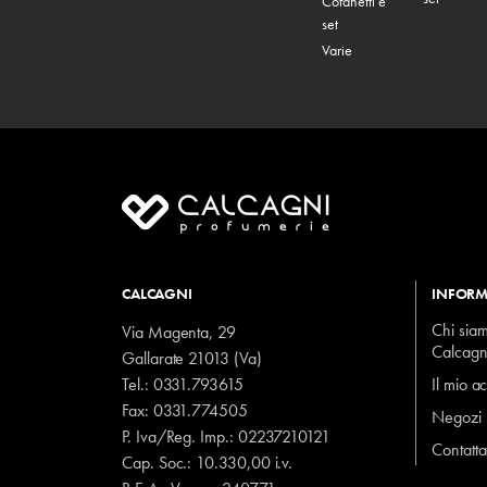
Cofanetti e
set
Varie
CALCAGNI
INFORM
Chi sia
Via Magenta, 29
Calcagn
Gallarate 21013 (Va)
Tel.:
0331.793615
Il mio a
Fax: 0331.774505
Negozi
P. Iva/Reg. Imp.: 02237210121
Contatta
Cap. Soc.: 10.330,00 i.v.