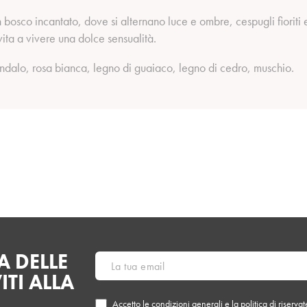
 bosco incantato, dove si alternano luce e ombre, cespugli fioriti 
ita a vivere una dolce sensualità.
alo, rosa bianca, legno di guaiaco, legno di cedro, muschio.
 DELLE
ITI ALLA
Accetto le
condizioni generali
e la
politica di riserva