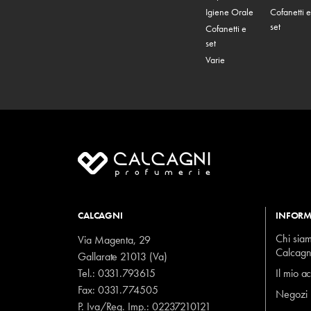
Igiene Orale
Cofanetti e
set
Cofanetti e
set
Varie
CALCAGNI
INFORM
Chi sia
Via Magenta, 29
Calcagn
Gallarate 21013 (Va)
Tel.:
0331.793615
Il mio a
Fax: 0331.774505
Negozi
P. Iva/Reg. Imp.: 02237210121