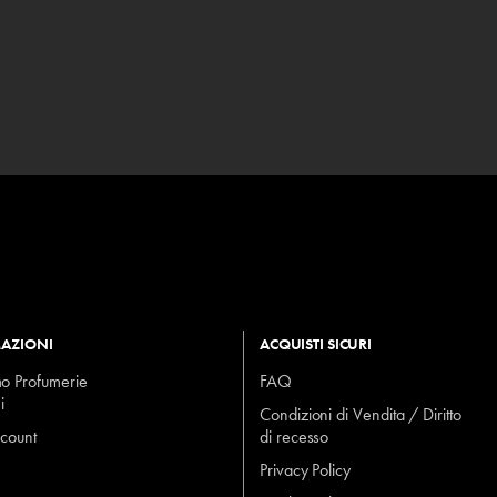
AZIONI
ACQUISTI SICURI
mo Profumerie
FAQ
i
Condizioni di Vendita / Diritto
ccount
di recesso
Privacy Policy