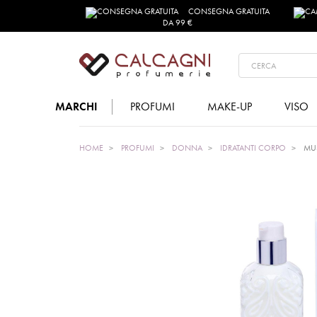
CONSEGNA GRATUITA
DA 99 €
MARCHI
PROFUMI
MAKE-UP
VISO
HOME
PROFUMI
DONNA
IDRATANTI CORPO
MUS