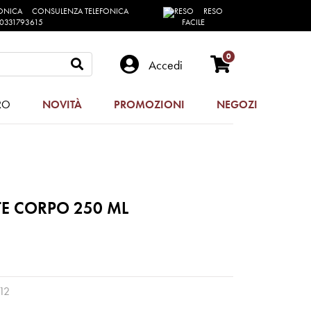
CONSULENZA TELEFONICA
RESO
0331793615
FACILE
0
Accedi
RO
NOVITÀ
PROMOZIONI
NEGOZI
E CORPO 250 ML
12