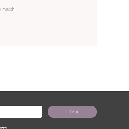
e muschi.
INVIA
tezza
.