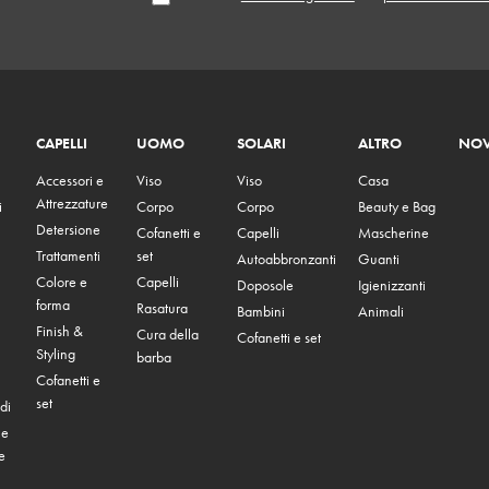
CAPELLI
UOMO
SOLARI
ALTRO
NOV
Accessori e
Viso
Viso
Casa
Attrezzature
i
Corpo
Corpo
Beauty e Bag
Detersione
Cofanetti e
Capelli
Mascherine
Trattamenti
set
Autoabbronzanti
Guanti
Colore e
Capelli
Doposole
Igienizzanti
forma
Rasatura
Bambini
Animali
Finish &
Cura della
Cofanetti e set
Styling
barba
Cofanetti e
set
di
 e
e