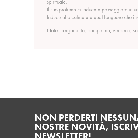
spirituale.
Il suo profumo ci induce a passeggiare in un
Induce alla calma e a quel languore che inv
Note: bergamotto, pompelmo, verbena, sand
NON PERDERTI NESSUNA
NOSTRE NOVITÀ, ISCRIV
NEWSLETTER!