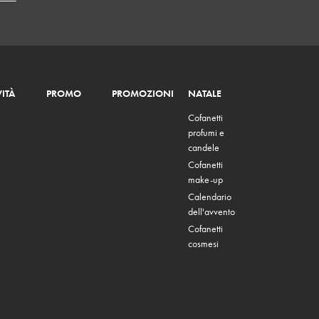
ITÀ
PROMO
PROMOZIONI
NATALE
Cofanetti
profumi e
candele
Cofanetti
make-up
Calendario
dell'avvento
Cofanetti
cosmesi