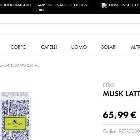
CAMPIONI OMAGGIO PER OGNI
ORDINE
CORPO
CAPELLI
UOMO
SOLARI
ALT
K LATTE CORPO 250 ML
ETRO
MUSK LATT
65,99 €
Codice:
RETR0000