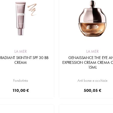
LA MER
LA MER
 RADIANT SKINTINT SPF 30 BB
GENAISSANCE THE EYE A
CREAM
EXPRESSION CREAM CREMA 
15ML
Fondotinta
Anti borse e occhiaie
110,00 €
500,05 €
Aggiungi