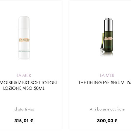
LA MER
LA MER
 MOISTURIZING SOFT LOTION
THE LIFTING EYE SERUM 1
LOZIONE VISO 50ML
Idratanti viso
Anti borse e occhiaie
315,01 €
300,03 €