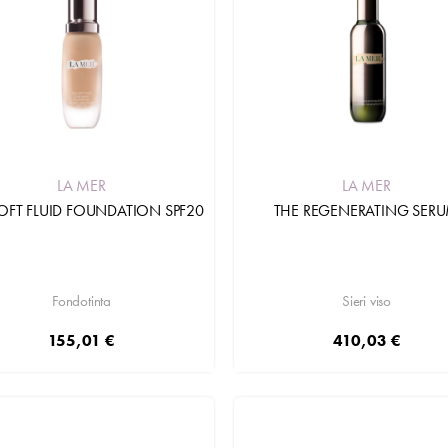
LA MER
LA MER
OFT FLUID FOUNDATION SPF20
THE REGENERATING SER
Fondotinta
Sieri viso
155,01 €
410,03 €
Aggiungi