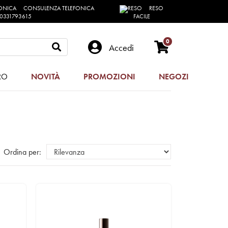
CONSULENZA TELEFONICA
RESO
0331793615
FACILE
0
Accedi
RO
NOVITÀ
PROMOZIONI
NEGOZI
Ordina per: