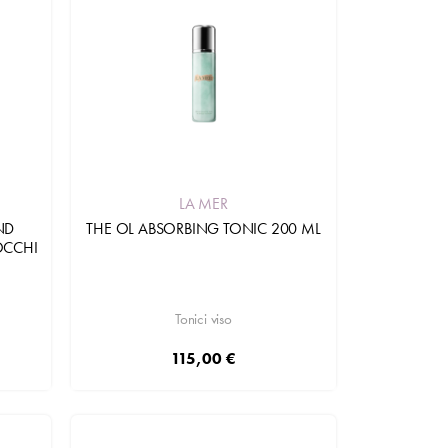
LA MER
ND
THE OL ABSORBING TONIC 200 ML
OCCHI
Tonici viso
115,00 €