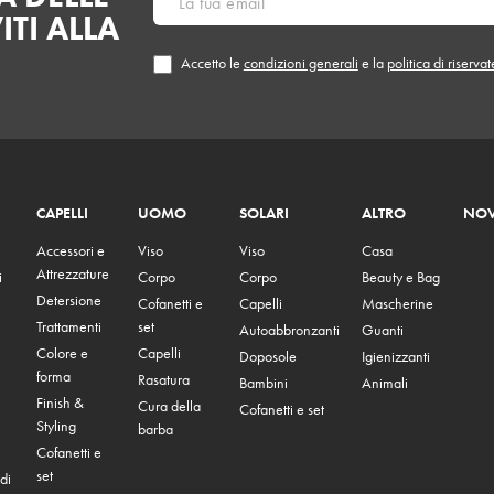
ITI ALLA
Accetto le
condizioni generali
e la
politica di riserva
CAPELLI
UOMO
SOLARI
ALTRO
NOV
Accessori e
Viso
Viso
Casa
Attrezzature
i
Corpo
Corpo
Beauty e Bag
Detersione
Cofanetti e
Capelli
Mascherine
Trattamenti
set
Autoabbronzanti
Guanti
Colore e
Capelli
Doposole
Igienizzanti
forma
Rasatura
Bambini
Animali
Finish &
Cura della
Cofanetti e set
Styling
barba
Cofanetti e
set
di