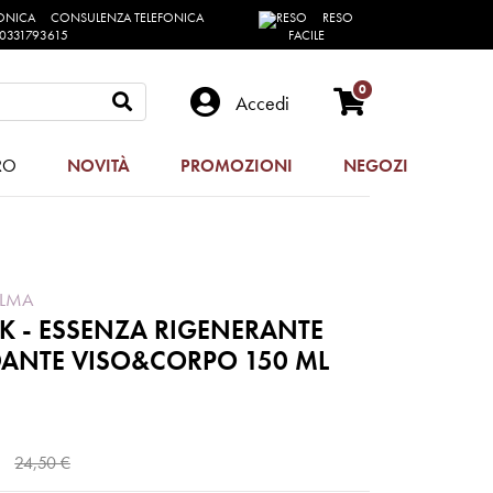
CONSULENZA TELEFONICA
RESO
0331793615
FACILE
0
Accedi
RO
NOVITÀ
PROMOZIONI
NEGOZI
ALMA
K - ESSENZA RIGENERANTE
DANTE VISO&CORPO 150 ML
24,50 €