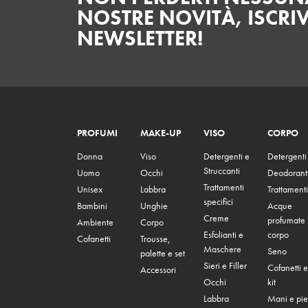
NOSTRE NOVITÀ, ISCRIV
NEWSLETTER!
PROFUMI
MAKE-UP
VISO
CORPO
Donna
Viso
Detergenti e
Detergenti
Struccanti
Uomo
Occhi
Deodorant
Trattamenti
Unisex
Labbra
Trattamenti
specifici
Bambini
Unghie
Acque
Creme
profumate
Ambiente
Corpo
Esfolianti e
corpo
Cofanetti
Trousse,
Maschere
Seno
palette e set
Sieri e Filler
Cofanetti e
Accessori
Occhi
kit
Labbra
Mani e pie