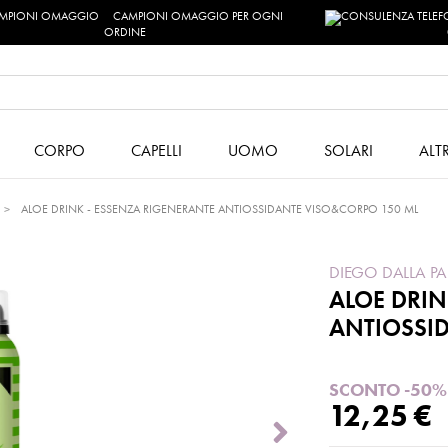
CAMPIONI OMAGGIO PER OGNI
ORDINE
CORPO
CAPELLI
UOMO
SOLARI
ALT
ALOE DRINK - ESSENZA RIGENERANTE ANTIOSSIDANTE VISO&CORPO 150 ML
DIEGO DALLA P
ALOE DRIN
ANTIOSSI
SCONTO -50%
12,25 €