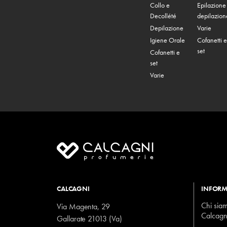
Collo e
Epilazione
Decollété
depilazion
Depilazione
Varie
Igiene Orale
Cofanetti e
set
Cofanetti e
set
Varie
CALCAGNI
INFORM
Chi sia
Via Magenta, 29
Calcagn
Gallarate 21013 (Va)