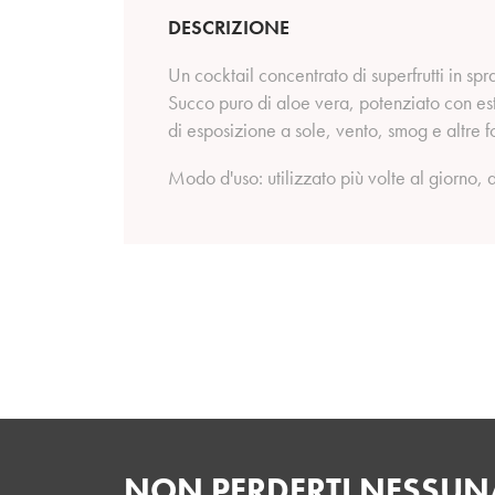
DESCRIZIONE
Un cocktail concentrato di superfrutti in sp
Succo puro di aloe vera, potenziato con estr
di esposizione a sole, vento, smog e altre fon
Modo d'uso: utilizzato più volte al giorno,
NON PERDERTI NESSUNA