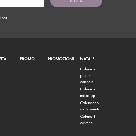
INVIA
tezza
.
ITÀ
PROMO
PROMOZIONI
NATALE
Cofanetti
profumi e
candele
Cofanetti
make-up
Calendario
dell'avvento
Cofanetti
cosmesi