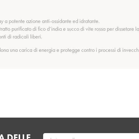
ray a potente azione anti-ossidante ed idratante.
atto purificato di fico d’india e succo di vite rossa per dissetare 
ti di radicali liberi.
 dona una carica di energia e protegge contro i processi di invec
 DELLE