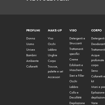
PROFUMI
MAKE-UP
VISO
CORPO
Donna
Viso
Detergenti e
Detergenti
Struccanti
Uomo
Occhi
Deodorant
Trattamenti
Unisex
Labbra
Trattamenti
specifici
Bambini
Unghie
Acque
Creme
profumate
Ambiente
Corpo
Esfolianti e
corpo
Cofanetti
Trousse,
Maschere
Seno
palette e set
Sieri e Filler
Cofanetti e
Accessori
Occhi
kit
Labbra
Mani e pie
Collo e
Epilazione
Decollété
depilazion
Depilazione
Varie