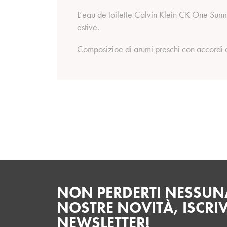
L’eau de toilette Calvin Klein CK One Summ
estive.
Composizioe di arumi preschi con accordi d'
NON PERDERTI NESSUNA
NOSTRE NOVITÀ, ISCRIV
NEWSLETTER!