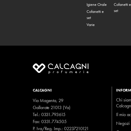
Igiene Orale
Cofanetti e
set
Cofanetti e
set
Varie
CALCAGNI
INFORM
Chi sia
Via Magenta, 29
Calcagn
Gallarate 21013 (Va)
Tel.:
0331.793615
Il mio a
Fax: 0331.774505
Negozi
P. Iva/Reg. Imp.: 02237210121