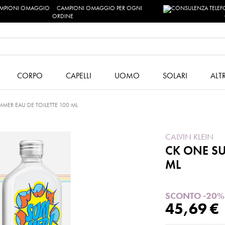
CAMPIONI OMAGGIO PER OGNI
ORDINE
CORPO
CAPELLI
UOMO
SOLARI
ALT
MER EAU DE TOILETTE 100 ML
CALVIN KLEIN
CK ONE SU
ML
SCONTO -20%
45,69 €