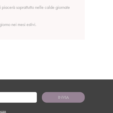
 piacerà soprattutto nelle calde giornate
iorno nei mesi estivi.
INVIA
tezza
.