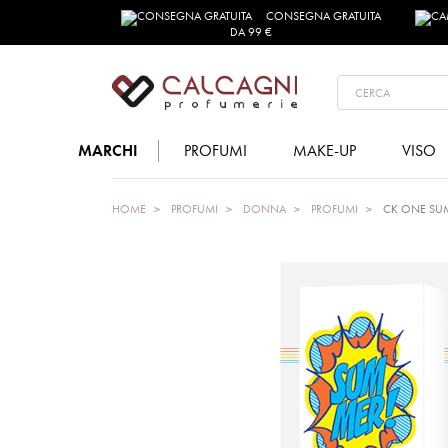
CONSEGNA GRATUITA
DA 99 €
MARCHI
PROFUMI
MAKE-UP
VISO
HOME
PROFUMI
DONNA
PROFUMI
CK ONE SUM