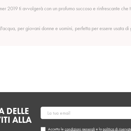
er 2019 ti avvolgerà con un profumo succoso e rinfrescante che ti
acqua, per giovani donne e uomini, perfetta per essere usata di g
 DELLE
ITI ALLA
Accetto le
condizioni generali
e la
politica di riserva