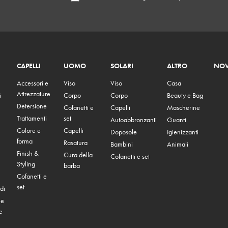
CAPELLI
UOMO
SOLARI
ALTRO
NOV
Accessori e
Viso
Viso
Casa
Attrezzature
i
Corpo
Corpo
Beauty e Bag
Detersione
Cofanetti e
Capelli
Mascherine
Trattamenti
set
Autoabbronzanti
Guanti
Colore e
Capelli
Doposole
Igienizzanti
forma
Rasatura
Bambini
Animali
Finish &
Cura della
Cofanetti e set
Styling
barba
Cofanetti e
set
di
 e
e