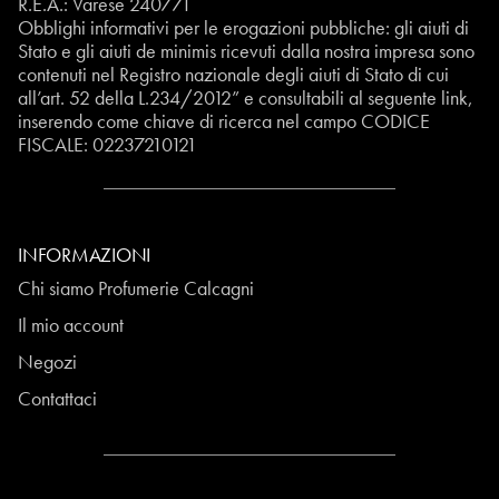
R.E.A.: Varese 240771
Obblighi informativi per le erogazioni pubbliche: gli aiuti di
Stato e gli aiuti de minimis ricevuti dalla nostra impresa sono
contenuti nel Registro nazionale degli aiuti di Stato di cui
all’art. 52 della L.234/2012” e consultabili al seguente
link
,
inserendo come chiave di ricerca nel campo CODICE
FISCALE:
02237210121
INFORMAZIONI
Chi siamo Profumerie Calcagni
Il mio account
Negozi
Contattaci