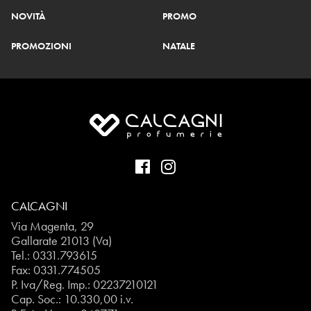
NOVITÀ
PROMO
PROMOZIONI
NATALE
CALCAGNI
Via Magenta, 29
Gallarate 21013 (Va)
Tel.:
0331.793615
Fax: 0331.774505
P. Iva/Reg. Imp.: 02237210121
Cap. Soc.: 10.330,00 i.v.