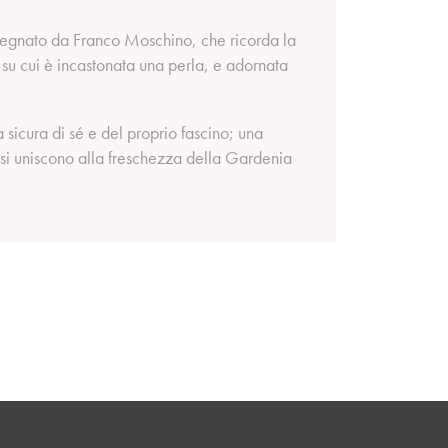
isegnato da Franco Moschino, che ricorda la
 su cui è incastonata una perla, e adornata
sicura di sé e del proprio fascino; una
a si uniscono alla freschezza della Gardenia