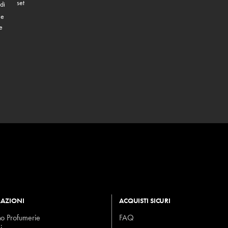
set
di
 e
e
AZIONI
ACQUISTI SICURI
mo Profumerie
FAQ
i