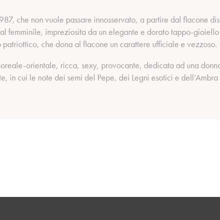
1987, che non vuole passare innosservato, a partire dal flacone d
a al femminile, impreziosita da un elegante e dorato tappo-gioiello
 patriottico, che dona al flacone un carattere ufficiale e vezzoso.
oreale-orientale, ricca, sexy, provocante, dedicata ad una donna 
e, in cui le note dei semi del Pepe, dei Legni esotici e dell’Ambr