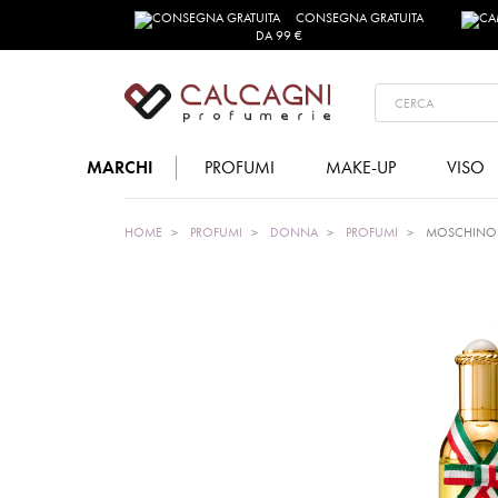
CONSEGNA GRATUITA
DA 99 €
MARCHI
PROFUMI
MAKE-UP
VISO
HOME
PROFUMI
DONNA
PROFUMI
MOSCHINO E