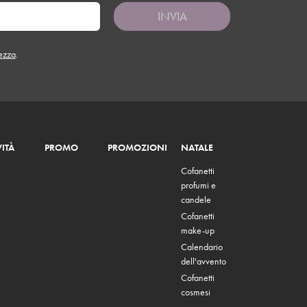
INVIA
tezza
.
ITÀ
PROMO
PROMOZIONI
NATALE
Cofanetti
profumi e
candele
Cofanetti
make-up
Calendario
dell'avvento
Cofanetti
cosmesi