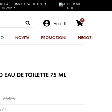
CONSULENZA TELEFONICA
RESO
0331793615
FACILE
0
Accedi
RO
NOVITÀ
PROMOZIONI
NEGOZI
EAU DE TOILETTE 75 ML
89,45 €
001