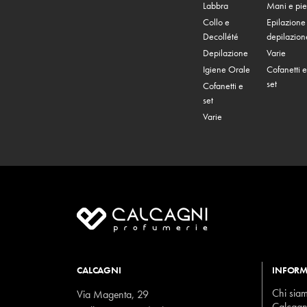
Labbra
Mani e pie
Collo e
Epilazione
Decollété
depilazion
Depilazione
Varie
Igiene Orale
Cofanetti e
set
Cofanetti e
set
Varie
CALCAGNI
INFORM
Chi sia
Via Magenta, 29
Calcagn