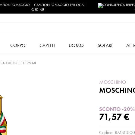
CAMPIONI OMAGGIO PER OGNI
ORDINE
CORPO
CAPELLI
UOMO
SOLARI
ALT
AU DE TOILETTE 75 ML
MOSCHINO
MOSCHINO 
SCONTO -20%
71,57 €
Codice:
RMSC000