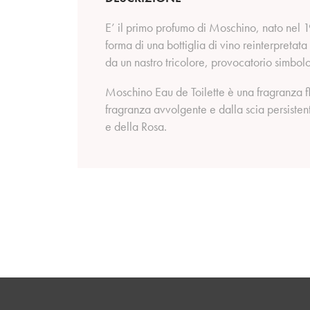
E’ il primo profumo di Moschino, nato nel 
forma di una bottiglia di vino reinterpretat
da un nastro tricolore, provocatorio simbolo
Moschino Eau de Toilette è una fragranza fl
fragranza avvolgente e dalla scia persistent
e della Rosa.