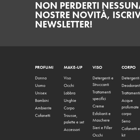
NON PERDERTI NESSUNA
NOSTRE NOVITÀ, ISCRIV
NEWSLETTER!
PROFUMI
MAKE-UP
VISO
CORPO
Donna
Viso
Detergenti e
Detergenti
Struccanti
Uomo
Occhi
Deodorant
Trattamenti
Unisex
Labbra
Trattamenti
specifici
Bambini
Unghie
Acque
Creme
profumate
Ambiente
Corpo
Esfolianti e
corpo
Cofanetti
Trousse,
Maschere
Seno
palette e set
Sieri e Filler
Cofanetti e
Accessori
Occhi
kit