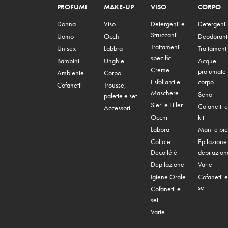
PROFUMI
MAKE-UP
VISO
CORPO
Donna
Viso
Detergenti e
Detergenti
Struccanti
Uomo
Occhi
Deodorant
Trattamenti
Unisex
Labbra
Trattamenti
specifici
Bambini
Unghie
Acque
Creme
profumate
Ambiente
Corpo
Esfolianti e
corpo
Cofanetti
Trousse,
Maschere
Seno
palette e set
Sieri e Filler
Cofanetti e
Accessori
Occhi
kit
Labbra
Mani e pie
Collo e
Epilazione
Decollété
depilazion
Depilazione
Varie
Igiene Orale
Cofanetti e
set
Cofanetti e
set
Varie