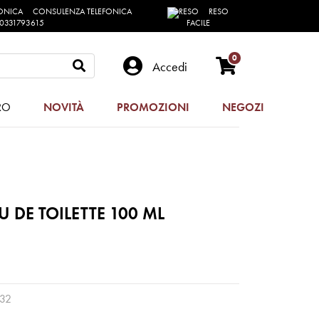
CONSULENZA TELEFONICA
RESO
0331793615
FACILE
0
Accedi
RO
NOVITÀ
PROMOZIONI
NEGOZI
U DE TOILETTE 100 ML
32