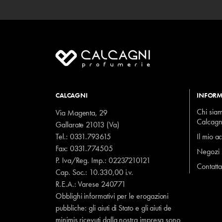
CALCAGNI
INFORM
Chi sia
Via Magenta, 29
Calcagn
Gallarate 21013 (Va)
Tel.:
0331.793615
Il mio a
Fax: 0331.774505
Negozi
P. Iva/Reg. Imp.: 02237210121
Contatta
Cap. Soc.: 10.330,00 i.v.
R.E.A.: Varese 240771
Obblighi informativi per le erogazioni
pubbliche: gli aiuti di Stato e gli aiuti de
minimis ricevuti dalla nostra impresa sono