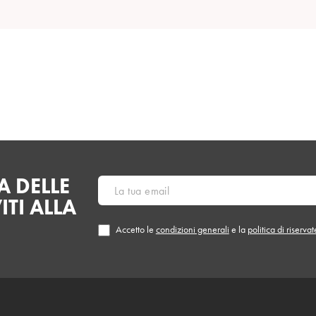
 DELLE
ITI ALLA
Accetto le
condizioni generali
e la
politica di riserva