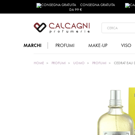
CONSEGNA GRATUITA
DA 99 €
MARCHI
PROFUMI
MAKE-UP
VISO
HOME
PROFUMI
UOMO
PROFUMI
CEDRAT EAU D