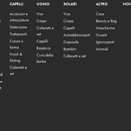
CAPELLI
UOMO
SOLARI
ALTRO
NOV
Accessori e
Viso
Viso
Casa
Attrezzature
i
Corpo
Corpo
Beauty e Bag
Detersione
Cofanetti e
Capelli
Mascherine
Trattamenti
set
Autoabbronzanti
Guanti
Colore e
Capelli
Doposole
Igienizzanti
forma
Rasatura
Bambini
Animali
Finish &
Cura della
Cofanetti e set
Styling
barba
Cofanetti e
set
di
 e
e