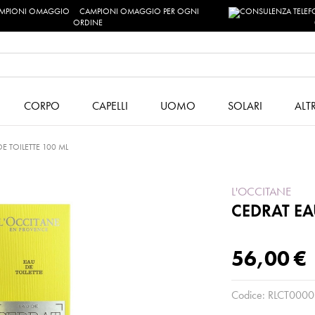
CAMPIONI OMAGGIO PER OGNI
ORDINE
CORPO
CAPELLI
UOMO
SOLARI
ALT
E TOILETTE 100 ML
L'OCCITANE
CEDRAT EA
56,00 €
Codice:
RLCT0000