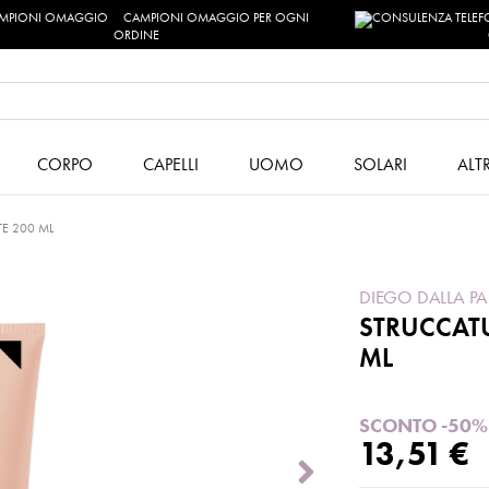
CAMPIONI OMAGGIO PER OGNI
ORDINE
CORPO
CAPELLI
UOMO
SOLARI
ALT
E 200 ML
DIEGO DALLA P
STRUCCAT
ML
SCONTO -50%
13,51 €