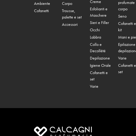
Creme
profumate
Ambiente
Corpo
Esfolianti e
corpo
Cofanetti
Trousse,
Maschere
Seno
palette e set
Sieri e Filler
Cofanetti e
Accessori
Occhi
kit
Labbra
Mani e pie
Collo e
Epilazione
Decollété
depilazion
Depilazione
Varie
Igiene Orale
Cofanetti e
set
Cofanetti e
set
Varie