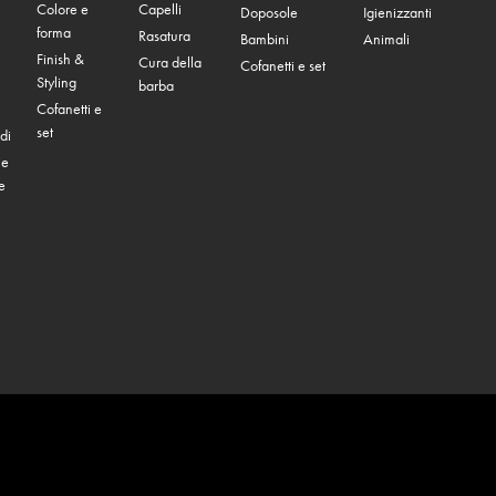
Colore e
Capelli
Doposole
Igienizzanti
forma
Rasatura
Bambini
Animali
Finish &
Cura della
Cofanetti e set
Styling
barba
Cofanetti e
set
di
 e
e