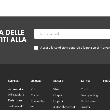
 DELLE
ITI ALLA
Accetto le
condizioni generali
e la
politica di riserva
CAPELLI
UOMO
SOLARI
ALTRO
NOV
Accessori e
Viso
Viso
Casa
Attrezzature
i
Corpo
Corpo
Beauty e Bag
Detersione
Cofanetti e
Capelli
Mascherine
Trattamenti
set
Autoabbronzanti
Guanti