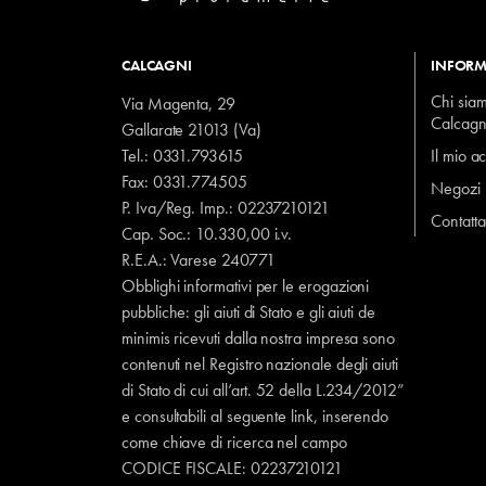
CALCAGNI
INFORM
Chi sia
Via Magenta, 29
Calcagn
Gallarate 21013 (Va)
Tel.:
0331.793615
Il mio a
Fax: 0331.774505
Negozi
P. Iva/Reg. Imp.: 02237210121
Contatta
Cap. Soc.: 10.330,00 i.v.
R.E.A.: Varese 240771
Obblighi informativi per le erogazioni
pubbliche: gli aiuti di Stato e gli aiuti de
minimis ricevuti dalla nostra impresa sono
contenuti nel Registro nazionale degli aiuti
di Stato di cui all’art. 52 della L.234/2012”
e consultabili al seguente
link
, inserendo
come chiave di ricerca nel campo
CODICE FISCALE:
02237210121