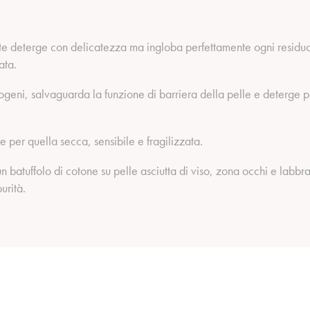
e deterge con delicatezza ma ingloba perfettamente ogni residuo d
ata.
eni, salvaguarda la funzione di barriera della pelle e deterge per
are per quella secca, sensibile e fragilizzata.
 batuffolo di cotone su pelle asciutta di viso, zona occhi e labbra,
urità.