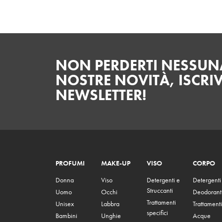
NON PERDERTI NESSUNA
NOSTRE NOVITÀ, ISCRIV
NEWSLETTER!
PROFUMI
MAKE-UP
VISO
CORPO
Donna
Viso
Detergenti e
Detergenti
Struccanti
Uomo
Occhi
Deodorant
Trattamenti
Unisex
Labbra
Trattamenti
specifici
Bambini
Unghie
Acque