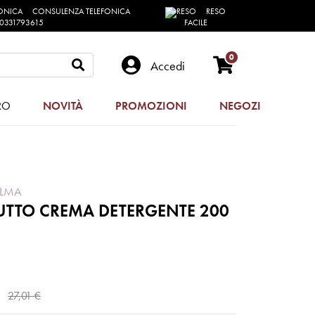
CONSULENZA TELEFONICA
RESO
0331793615
FACILE
0
Accedi
RO
NOVITÀ
PROMOZIONI
NEGOZI
ALMA
UTTO CREMA DETERGENTE 200
27,01 €