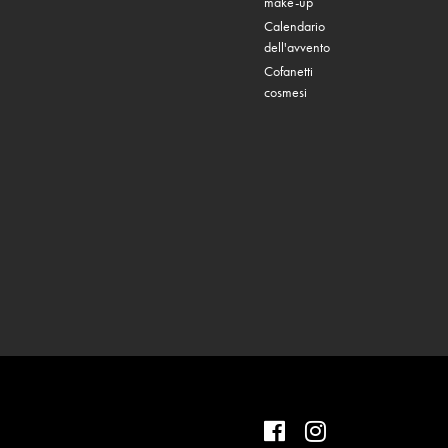
make-up
Calendario
dell'avvento
Cofanetti
cosmesi