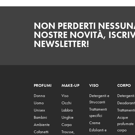
NON PERDERTI NESSUNA
NOSTRE NOVITÀ, ISCRIV
NEWSLETTER!
PROFUMI
MAKE-UP
VISO
CORPO
Donna
Viso
Detergenti e
Detergenti
Struccanti
Uomo
Occhi
Deodorant
Trattamenti
Unisex
Labbra
Trattamenti
specifici
Bambini
Unghie
Acque
Creme
profumate
Ambiente
Corpo
Esfolianti e
corpo
Cofanetti
Trousse,