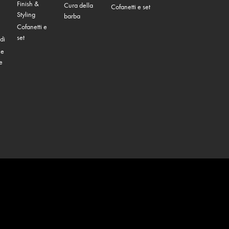
Finish &
Cura della
Cofanetti e set
Styling
barba
Cofanetti e
set
di
 e
e