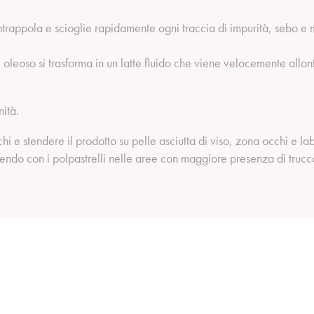
intrappola e scioglie rapidamente ogni traccia di impurità, sebo 
l oleoso si trasforma in un latte fluido che viene velocemente allo
ità.
i e stendere il prodotto su pelle asciutta di viso, zona occhi e la
endo con i polpastrelli nelle aree con maggiore presenza di trucc