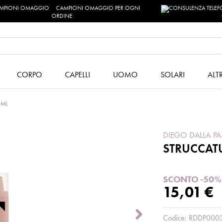
CAMPIONI OMAGGIO PER OGNI
ORDINE
CORPO
CAPELLI
UOMO
SOLARI
ALT
 ML
DIEGO DALLA P
STRUCCATU
SCONTO -50%
15,01 €
Codice:
RDDP000