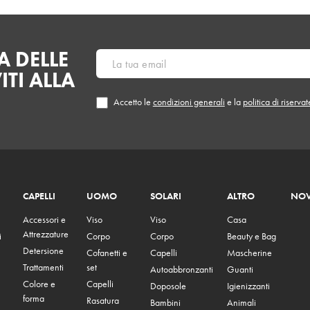
 DELLE
ITI ALLA
Accetto le
condizioni generali
e la
politica di riserva
CAPELLI
UOMO
SOLARI
ALTRO
NOV
Accessori e
Viso
Viso
Casa
Attrezzature
i
Corpo
Corpo
Beauty e Bag
Detersione
Cofanetti e
Capelli
Mascherine
Trattamenti
set
Autoabbronzanti
Guanti
Colore e
Capelli
Doposole
Igienizzanti
forma
Rasatura
Bambini
Animali