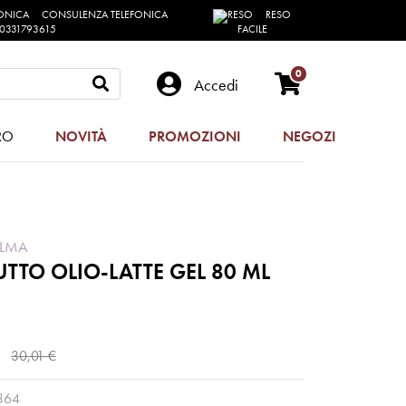
CONSULENZA TELEFONICA
RESO
0331793615
FACILE
0
Accedi
RO
NOVITÀ
PROMOZIONI
NEGOZI
ALMA
TTO OLIO-LATTE GEL 80 ML
30,01 €
364