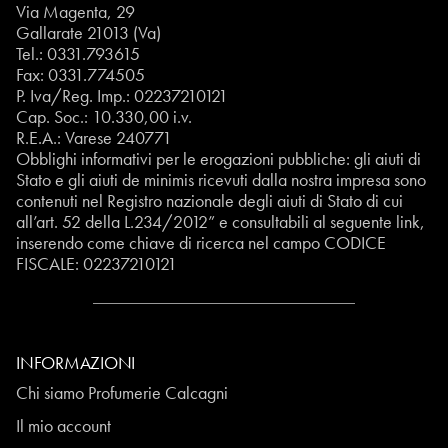
Via Magenta, 29
Gallarate 21013 (Va)
Tel.:
0331.793615
Fax: 0331.774505
P. Iva/Reg. Imp.: 02237210121
Cap. Soc.: 10.330,00 i.v.
R.E.A.: Varese 240771
Obblighi informativi per le erogazioni pubbliche: gli aiuti di
Stato e gli aiuti de minimis ricevuti dalla nostra impresa sono
contenuti nel Registro nazionale degli aiuti di Stato di cui
all’art. 52 della L.234/2012” e consultabili al seguente
link
,
inserendo come chiave di ricerca nel campo CODICE
FISCALE:
02237210121
INFORMAZIONI
Chi siamo Profumerie Calcagni
Il mio account