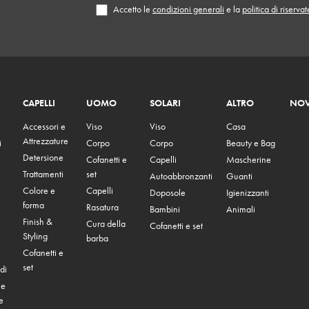
Accetto le
condizioni generali
e la
politica di riserva
CAPELLI
UOMO
SOLARI
ALTRO
NOV
Accessori e
Viso
Viso
Casa
Attrezzature
i
Corpo
Corpo
Beauty e Bag
Detersione
Cofanetti e
Capelli
Mascherine
Trattamenti
set
Autoabbronzanti
Guanti
Colore e
Capelli
Doposole
Igienizzanti
forma
Rasatura
Bambini
Animali
Finish &
Cura della
Cofanetti e set
Styling
barba
Cofanetti e
set
di
 e
e