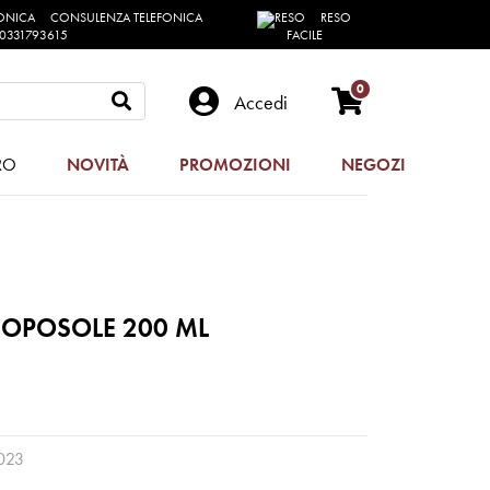
CONSULENZA TELEFONICA
RESO
0331793615
FACILE
0
Accedi
RO
NOVITÀ
PROMOZIONI
NEGOZI
DOPOSOLE 200 ML
023