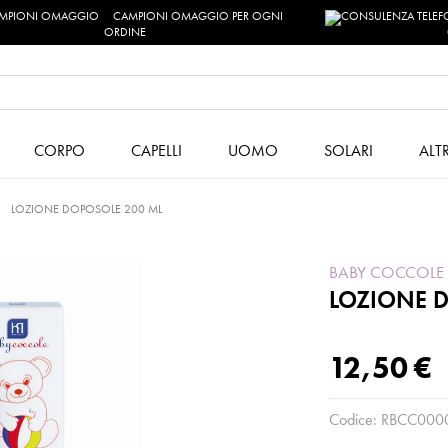
CAMPIONI OMAGGIO PER OGNI
ORDINE
CORPO
CAPELLI
UOMO
SOLARI
ALT
LOZIONE DOPOSOLE 200 ML
BABY COCCOLE
LOZIONE 
12,50 €
Codice:
RBCC000