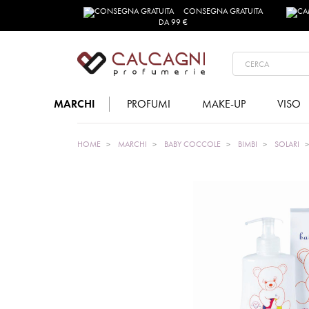
CONSEGNA GRATUITA
DA 99 €
MARCHI
PROFUMI
MAKE-UP
VISO
HOME
MARCHI
BABY COCCOLE
BIMBI
SOLARI