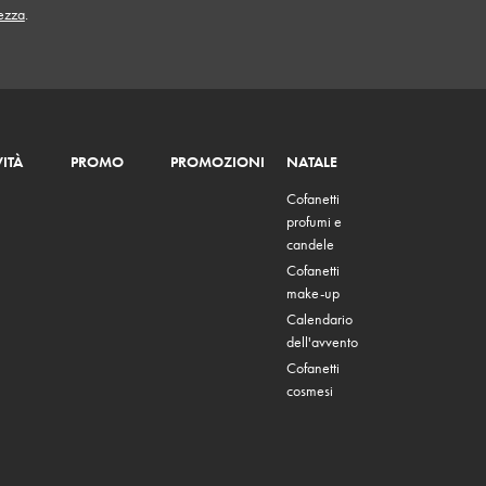
tezza
.
ITÀ
PROMO
PROMOZIONI
NATALE
Cofanetti
profumi e
candele
Cofanetti
make-up
Calendario
dell'avvento
Cofanetti
cosmesi