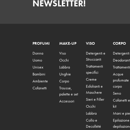
NEWSLETTER!
PROFUMI
MAKE-UP
VISO
CORPO
Donna
Viso
Detergenti e
Detergenti
Struccanti
Uomo
Occhi
Deodorant
Trattamenti
Unisex
Labbra
Trattamenti
specifici
Bambini
Unghie
Acque
Creme
profumate
Ambiente
Corpo
Esfolianti e
corpo
Cofanetti
Trousse,
Maschere
Seno
palette e set
Sieri e Filler
Cofanetti e
Accessori
Occhi
kit
Labbra
Mani e pie
Collo e
Epilazione
Decollété
depilazion