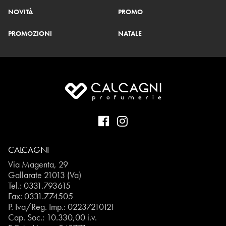
NOVITÀ
PROMO
PROMOZIONI
NATALE
CALCAGNI
Via Magenta, 29
Gallarate 21013 (Va)
Tel.:
0331.793615
Fax: 0331.774505
P. Iva/Reg. Imp.: 02237210121
Cap. Soc.: 10.330,00 i.v.