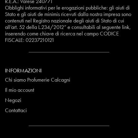
R.E.A.: Varese 240771
Obblighi informativi per le erogazioni pubbliche: gli aiuti di
Stato e gli aiuti de minimis ricevuti dalla nostra impresa sono
contenuti nel Registro nazionale degli aiuti di Stato di cui
all’art. 52 della L.234/2012” e consultabili al seguente
link
,
inserendo come chiave di ricerca nel campo CODICE
FISCALE:
02237210121
INFORMAZIONI
Chi siamo Profumerie Calcagni
Il mio account
Negozi
Contattaci