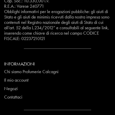
Cap. Soc.: 10.330,00 i.v.
R.E.A.: Varese 240771
Obblighi informativi per le erogazioni pubbliche: gli aiuti di
Stato e gli aiuti de minimis ricevuti dalla nostra impresa sono
contenuti nel Registro nazionale degli aiuti di Stato di cui
all’art. 52 della L.234/2012” e consultabili al seguente
link
,
inserendo come chiave di ricerca nel campo CODICE
FISCALE:
02237210121
INFORMAZIONI
Chi siamo Profumerie Calcagni
Il mio account
Negozi
Contattaci