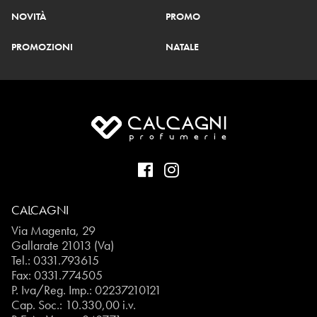
NOVITÀ
PROMO
PROMOZIONI
NATALE
CALCAGNI
Via Magenta, 29
Gallarate 21013 (Va)
Tel.:
0331.793615
Fax: 0331.774505
P. Iva/Reg. Imp.: 02237210121
Cap. Soc.: 10.330,00 i.v.