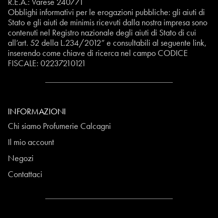
R.E.A.: Varese 240771
Obblighi informativi per le erogazioni pubbliche: gli aiuti di
Stato e gli aiuti de minimis ricevuti dalla nostra impresa sono
contenuti nel Registro nazionale degli aiuti di Stato di cui
all’art. 52 della L.234/2012” e consultabili al seguente
link
,
inserendo come chiave di ricerca nel campo CODICE
FISCALE:
02237210121
INFORMAZIONI
Chi siamo Profumerie Calcagni
Il mio account
Negozi
Contattaci