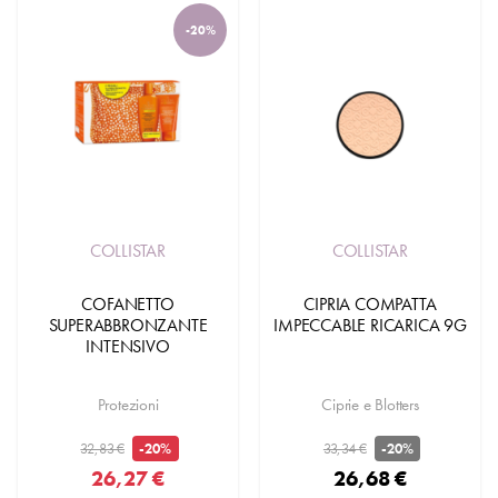
-20%
COLLISTAR
COLLISTAR
COFANETTO
CIPRIA COMPATTA
SUPERABBRONZANTE
IMPECCABLE RICARICA 9G
INTENSIVO
Protezioni
Ciprie e Blotters
32,83 €
33,34 €
-20%
-20%
26,27 €
26,68 €