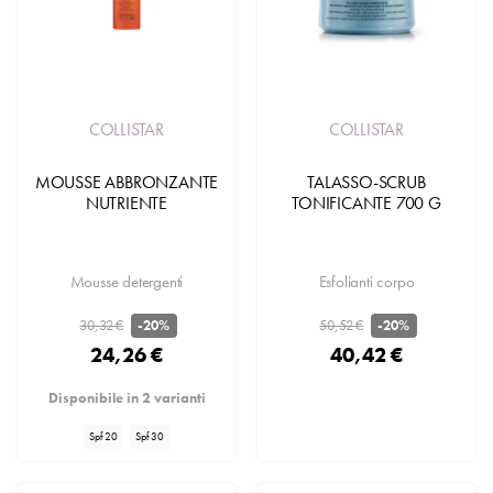
COLLISTAR
COLLISTAR
MOUSSE ABBRONZANTE
TALASSO-SCRUB
NUTRIENTE
TONIFICANTE 700 G
Mousse detergenti
Esfolianti corpo
30,32 €
50,52 €
-20%
-20%
24,26 €
40,42 €
Disponibile in 2 varianti
Spf 20
Spf 30