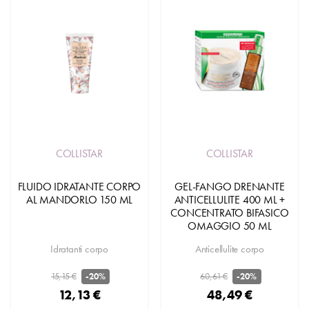
COLLISTAR
COLLISTAR
FLUIDO IDRATANTE CORPO
GEL-FANGO DRENANTE
AL MANDORLO 150 ML
ANTICELLULITE 400 ML +
CONCENTRATO BIFASICO
OMAGGIO 50 ML
Idratanti corpo
Anticellulite corpo
15,15 €
60,61 €
-20%
-20%
12,13 €
48,49 €