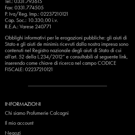
Tel.:
0331.793615
Fax: 0331.774505
P. Iva/Reg. Imp.: 02237210121
Cap. Soc.: 10.330,00 i.v.
R.E.A.: Varese 240771
Obblighi informativi per le erogazioni pubbliche: gli aiuti di
Stato e gli aiuti de minimis ricevuti dalla nostra impresa sono
contenuti nel Registro nazionale degli aiuti di Stato di cui
all’art. 52 della L.234/2012” e consultabili al seguente
link
,
inserendo come chiave di ricerca nel campo CODICE
FISCALE:
02237210121
INFORMAZIONI
Chi siamo Profumerie Calcagni
Il mio account
Negozi