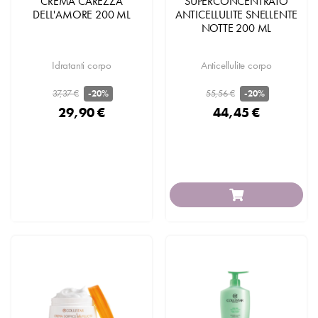
CREMA CAREZZA
SUPERCONCENTRATO
DELL'AMORE 200 ML
ANTICELLULITE SNELLENTE
NOTTE 200 ML
Idratanti corpo
Anticellulite corpo
37,37 €
55,56 €
-20%
-20%
29,90 €
44,45 €