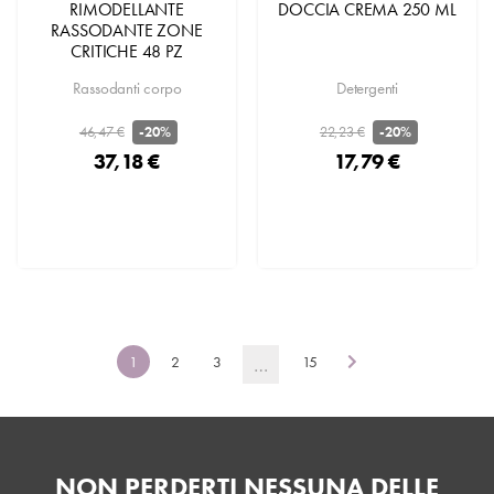
RIMODELLANTE
DOCCIA CREMA 250 ML
RASSODANTE ZONE
CRITICHE 48 PZ
Rassodanti corpo
Detergenti
46,47 €
22,23 €
-20%
-20%
37,18 €
17,79 €
1
2
3
…
15
NON PERDERTI NESSUNA DELLE