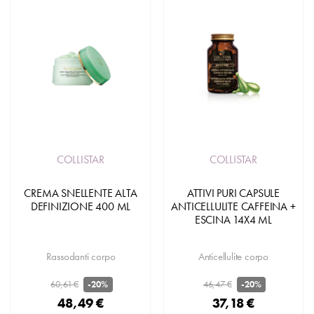
COLLISTAR
COLLISTAR
CREMA SNELLENTE ALTA
ATTIVI PURI CAPSULE
DEFINIZIONE 400 ML
ANTICELLULITE CAFFEINA +
ESCINA 14X4 ML
Rassodanti corpo
Anticellulite corpo
60,61 €
46,47 €
-20%
-20%
48,49 €
37,18 €