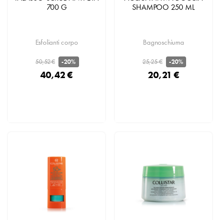
700 G
SHAMPOO 250 ML
Esfolianti corpo
Bagnoschiuma
50,52 €
25,25 €
-20%
-20%
40,42 €
20,21 €